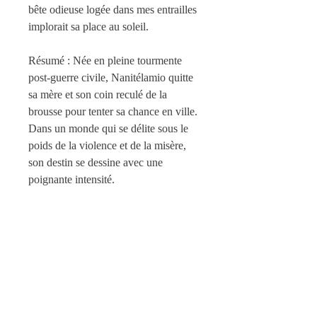
bête odieuse logée dans mes entrailles
implorait sa place au soleil.
Résumé : Née en pleine tourmente
post-guerre civile, Nanitélamio quitte
sa mère et son coin reculé de la
brousse pour tenter sa chance en ville.
Dans un monde qui se délite sous le
poids de la violence et de la misère,
son destin se dessine avec une
poignante intensité.
Écrivain et cinéaste congolais,
Léandre-Alain BAKER
est né à
Bangui en Centrafrique. Dramaturge,
romancier et scénariste, il a réalisé
plusieurs films, fictions et
documentaires.