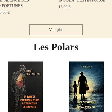
E SILENCE DES
INGOBA, DESTIN FORGE
NFORTUNES
Prix
16,00 €
rix
6,00 €
Voir plus
Les Polars