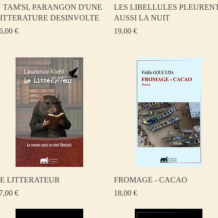
Aperçu rapide
Aperçu rapide
 TAM'SI, PARANGON D'UNE
LES LIBELLULES PLEUREN
ITTERATURE DESINVOLTE
AUSSI LA NUIT
rix
Prix
6,00 €
19,00 €
Aperçu rapide
Aperçu rapide
E LITTERATEUR
FROMAGE - CACAO
rix
Prix
7,00 €
18,00 €