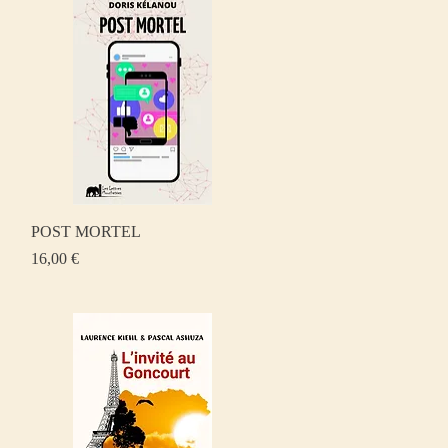
Aperçu rapide
POST MORTEL
Prix
16,00 €