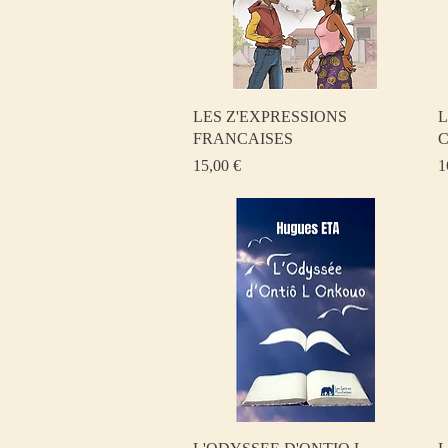
Aperçu rapide
LES Z'EXPRESSIONS
L
FRANCAISES
Prix
P
15,00 €
1
Aperçu rapide