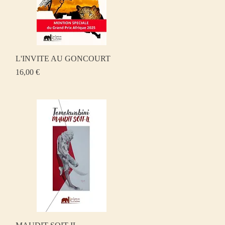
Aperçu rapide
L'INVITE AU GONCOURT
Prix
16,00 €
Aperçu rapide