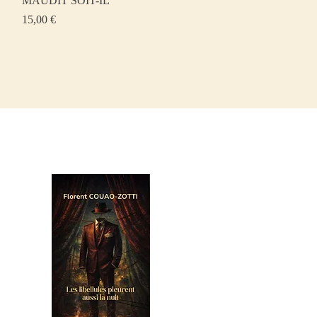
MAUDIT SOIT-IL
Prix
15,00 €