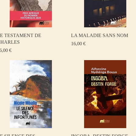
Aperçu rapide
Aperçu rapide
E TESTAMENT DE
LA MALADIE SANS NOM
CHARLES
Prix
16,00 €
rix
6,00 €
Aperçu rapide
Aperçu rapide