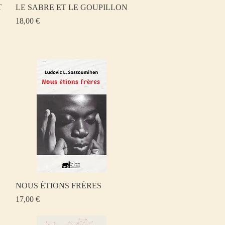
Aperçu rapide
T
LE SABRE ET LE GOUPILLON
Prix
18,00 €
Aperçu rapide
NOUS ÉTIONS FRÈRES
Prix
17,00 €