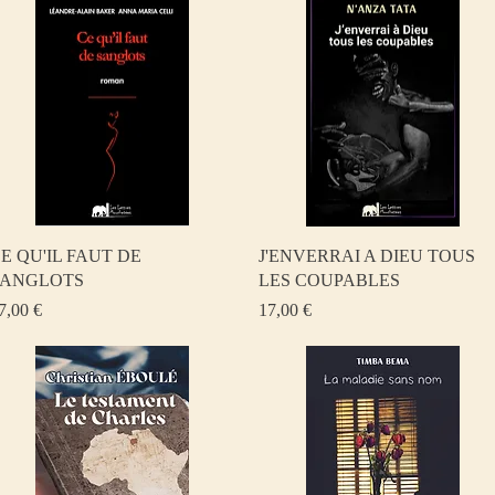
Aperçu rapide
Aperçu rapide
E QU'IL FAUT DE
J'ENVERRAI A DIEU TOUS
SANGLOTS
LES COUPABLES
rix
Prix
7,00 €
17,00 €