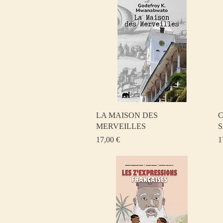
Aperçu rapide
LA MAISON DES
C
MERVEILLES
Prix
P
17,00 €
1