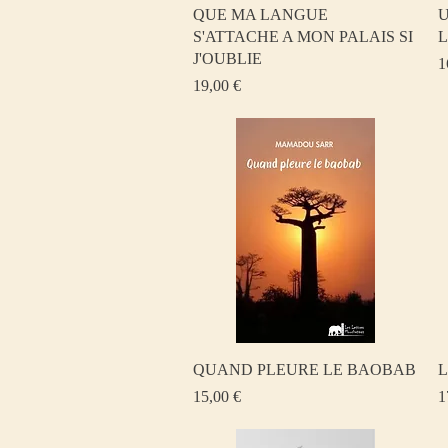
Aperçu rapide
QUE MA LANGUE
U
S'ATTACHE A MON PALAIS SI
L
J'OUBLIE
P
1
Prix
19,00 €
Aperçu rapide
QUAND PLEURE LE BAOBAB
L
Prix
P
15,00 €
1