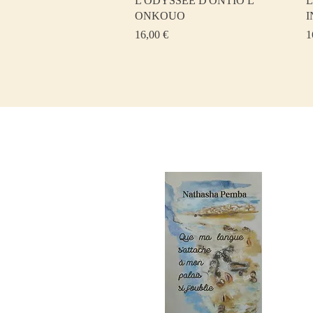
L'ODYSSEE D'ONTIO L
L
ONKOUO
I
Prix
P
16,00 €
1